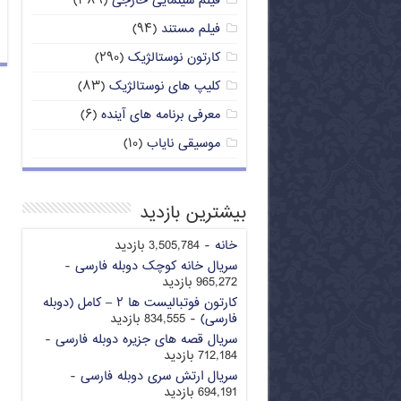
فیلم سینمایی خارجی
(۳۸۹)
فیلم مستند
(۹۴)
کارتون نوستالژیک
(۲۹۰)
کلیپ های نوستالژیک
(۸۳)
معرفی برنامه های آینده
(۶)
موسیقی نایاب
(۱۰)
بیشترین بازدید
خانه
- 3,505,784 بازدید
سریال خانه کوچک دوبله فارسی
-
965,272 بازدید
کارتون فوتبالیست ها ۲ – کامل (دوبله
فارسی)
- 834,555 بازدید
سریال قصه های جزیره دوبله فارسی
-
712,184 بازدید
سریال ارتش سری دوبله فارسی
-
694,191 بازدید