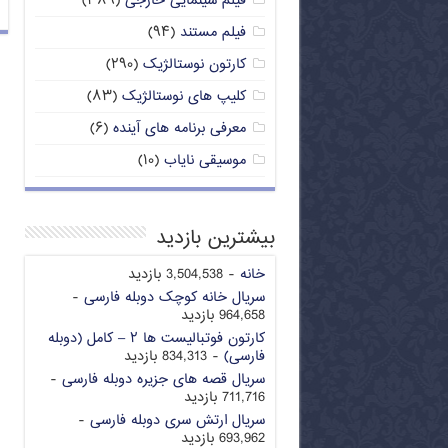
فیلم سینمایی خارجی
(۳۸۹)
فیلم مستند
(۹۴)
کارتون نوستالژیک
(۲۹۰)
کلیپ های نوستالژیک
(۸۳)
معرفی برنامه های آینده
(۶)
موسیقی نایاب
(۱۰)
بیشترین بازدید
خانه
- 3,504,538 بازدید
سریال خانه کوچک دوبله فارسی
-
964,658 بازدید
کارتون فوتبالیست ها ۲ – کامل (دوبله
فارسی)
- 834,313 بازدید
سریال قصه های جزیره دوبله فارسی
-
711,716 بازدید
سریال ارتش سری دوبله فارسی
-
693,962 بازدید