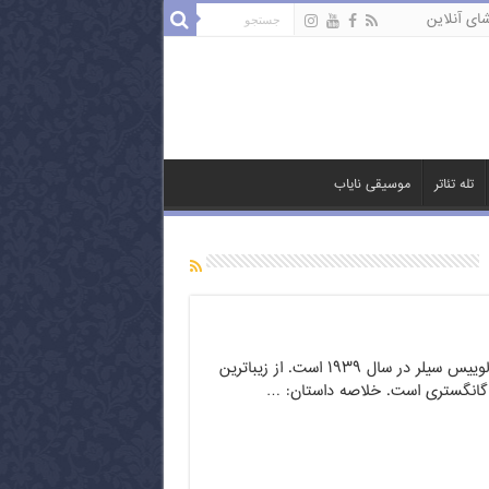
ای آنلاین
تله تئاتر
موسیقی نایاب
سلطان جنایتکاران ساخته لوییس سیلر در سال ۱۹۳۹ است. از زیباترین
ر گانگستری است. خلاصه داستان: …