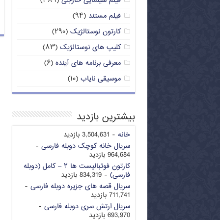
فیلم سینمایی خارجی
(۳۸۹)
فیلم مستند
(۹۴)
کارتون نوستالژیک
(۲۹۰)
کلیپ های نوستالژیک
(۸۳)
معرفی برنامه های آینده
(۶)
موسیقی نایاب
(۱۰)
بیشترین بازدید
خانه
- 3,504,631 بازدید
سریال خانه کوچک دوبله فارسی
-
964,684 بازدید
کارتون فوتبالیست ها ۲ – کامل (دوبله
فارسی)
- 834,319 بازدید
سریال قصه های جزیره دوبله فارسی
-
711,741 بازدید
سریال ارتش سری دوبله فارسی
-
693,970 بازدید