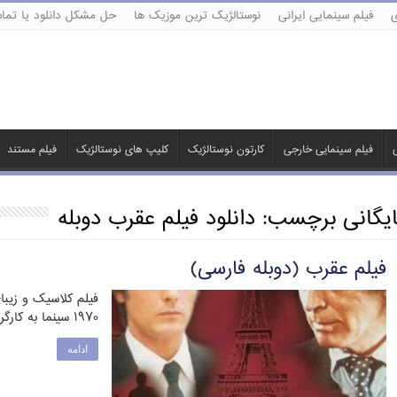
ی
فیلم سینمایی ایرانی
نوستالژیک ترین موزیک ها
حل مشکل دانلود یا تماش
ی
فیلم سینمایی خارجی
کارتون نوستالژیک
کلیپ های نوستالژیک
فیلم مستند
ایگانی برچسب:
دانلود فیلم عقرب دوبله
فیلم عقرب (دوبله فارسی)
فیلم کلاسیک و زیب
۱۹۷۰ سینما به کارگردانی مایکل وینر تولید آمریکا است. مأمور …
ادامه