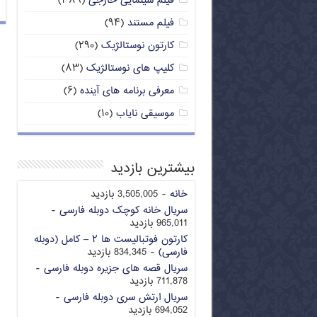
فیلم سینمایی خارجی
(۳۸۹)
فیلم مستند
(۹۴)
کارتون نوستالژیک
(۲۹۰)
کلیپ های نوستالژیک
(۸۳)
معرفی برنامه های آینده
(۶)
موسیقی نایاب
(۱۰)
بیشترین بازدید
خانه
- 3,505,005 بازدید
سریال خانه کوچک دوبله فارسی
-
965,011 بازدید
کارتون فوتبالیست ها ۲ – کامل (دوبله
فارسی)
- 834,345 بازدید
سریال قصه های جزیره دوبله فارسی
-
711,878 بازدید
سریال ارتش سری دوبله فارسی
-
694,052 بازدید