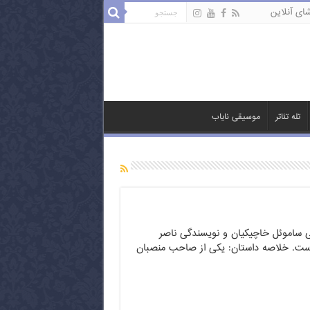
ای آنلاین
تله تئاتر
موسیقی نایاب
نی ساموئل خاچیکیان و نویسندگی ناصر
لو ساختهٔ سال ۱۳۶۴ است. خلاصه داستان: یکی از صاحب منصبان