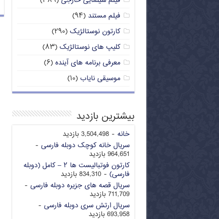
فیلم سینمایی خارجی
(۳۸۹)
فیلم مستند
(۹۴)
کارتون نوستالژیک
(۲۹۰)
کلیپ های نوستالژیک
(۸۳)
معرفی برنامه های آینده
(۶)
موسیقی نایاب
(۱۰)
بیشترین بازدید
خانه
- 3,504,498 بازدید
سریال خانه کوچک دوبله فارسی
-
964,651 بازدید
کارتون فوتبالیست ها ۲ – کامل (دوبله
فارسی)
- 834,310 بازدید
سریال قصه های جزیره دوبله فارسی
-
711,709 بازدید
سریال ارتش سری دوبله فارسی
-
693,958 بازدید