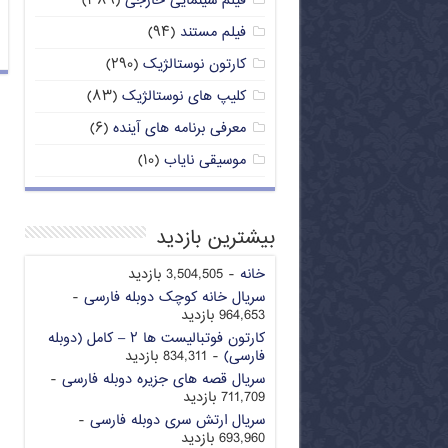
فیلم سینمایی خارجی
(۳۸۹)
فیلم مستند
(۹۴)
کارتون نوستالژیک
(۲۹۰)
کلیپ های نوستالژیک
(۸۳)
معرفی برنامه های آینده
(۶)
موسیقی نایاب
(۱۰)
بیشترین بازدید
خانه
- 3,504,505 بازدید
سریال خانه کوچک دوبله فارسی
-
964,653 بازدید
کارتون فوتبالیست ها ۲ – کامل (دوبله
فارسی)
- 834,311 بازدید
سریال قصه های جزیره دوبله فارسی
-
711,709 بازدید
سریال ارتش سری دوبله فارسی
-
693,960 بازدید