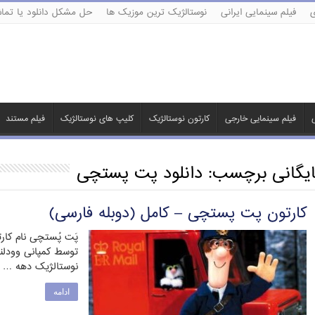
ی
فیلم سینمایی ایرانی
نوستالژیک ترین موزیک ها
حل مشکل دانلود یا تماش
ی
فیلم سینمایی خارجی
کارتون نوستالژیک
کلیپ های نوستالژیک
فیلم مستند
ایگانی برچسب:
دانلود پت پستچی
کارتون پت پستچی – کامل (دوبله فارسی)
پَت پُستچی نام کا
توسط کمپانی وودلند
نوستالژیک دهه …
ادامه