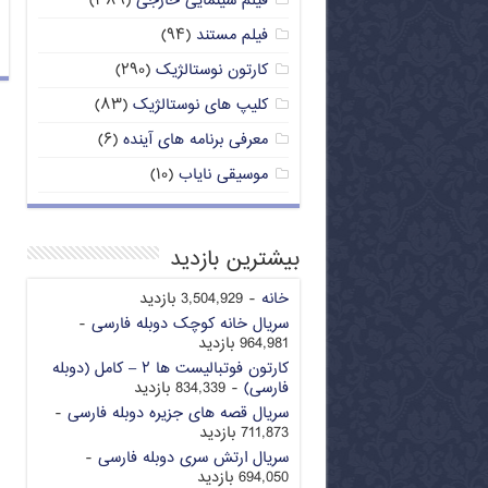
فیلم سینمایی خارجی
(۳۸۹)
فیلم مستند
(۹۴)
کارتون نوستالژیک
(۲۹۰)
کلیپ های نوستالژیک
(۸۳)
معرفی برنامه های آینده
(۶)
موسیقی نایاب
(۱۰)
بیشترین بازدید
خانه
- 3,504,929 بازدید
سریال خانه کوچک دوبله فارسی
-
964,981 بازدید
کارتون فوتبالیست ها ۲ – کامل (دوبله
فارسی)
- 834,339 بازدید
سریال قصه های جزیره دوبله فارسی
-
711,873 بازدید
سریال ارتش سری دوبله فارسی
-
694,050 بازدید