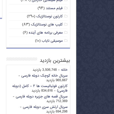
فیلم سینمایی خارجی
(۳۸۹)
فیلم مستند
(۹۴)
کارتون نوستالژیک
(۲۹۰)
کلیپ های نوستالژیک
(۸۳)
معرفی برنامه های آینده
(۶)
موسیقی نایاب
(۱۰)
بیشترین بازدید
خانه
- 3,506,748 بازدید
سریال خانه کوچک دوبله فارسی
-
965,667 بازدید
کارتون فوتبالیست ها ۲ – کامل (دوبله
فارسی)
- 834,616 بازدید
سریال قصه های جزیره دوبله فارسی
-
712,369 بازدید
سریال ارتش سری دوبله فارسی
-
694,298 بازدید