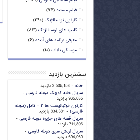
فیلم سینمایی خارجی
(۳۸۹)
فیلم مستند
(۹۴)
کارتون نوستالژیک
(۲۹۰)
کلیپ های نوستالژیک
(۸۳)
معرفی برنامه های آینده
(۶)
موسیقی نایاب
(۱۰)
بیشترین بازدید
خانه
- 3,505,158 بازدید
سریال خانه کوچک دوبله فارسی
-
965,035 بازدید
کارتون فوتبالیست ها ۲ – کامل (دوبله
فارسی)
- 834,381 بازدید
سریال قصه های جزیره دوبله فارسی
-
711,896 بازدید
سریال ارتش سری دوبله فارسی
-
694,060 بازدید