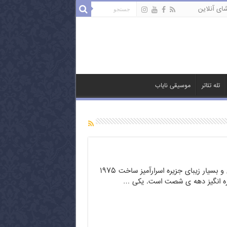
ای آنلاین
تله تئاتر
موسیقی نایاب
کارتون به یادماندنی و بسیار زیبای جزیره اسرارآمیز ساخت ۱۹۷۵
ره انگیز دهه ی شصت است. یکی …