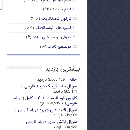
فیلم سینمایی خارجی
(۳۸۹)
فیلم مستند
(۹۴)
کارتون نوستالژیک
(۲۹۰)
کلیپ های نوستالژیک
(۸۳)
معرفی برنامه های آینده
(۶)
موسیقی نایاب
(۱۰)
بیشترین بازدید
خانه
- 3,505,479 بازدید
سریال خانه کوچک دوبله فارسی
-
965,171 بازدید
کارتون فوتبالیست ها ۲ – کامل (دوبله
فارسی)
- 834,535 بازدید
سریال قصه های جزیره دوبله فارسی
-
711,961 بازدید
سریال ارتش سری دوبله فارسی
-
694,127 بازدید