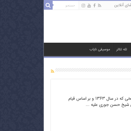
ای آنلاین
تله تئاتر
موسیقی نایاب
سربداران سریالی است تاریخی که در سال ۱۳۶۳ و بر اساس قیام
ری شیخ حسن جوری علیه …