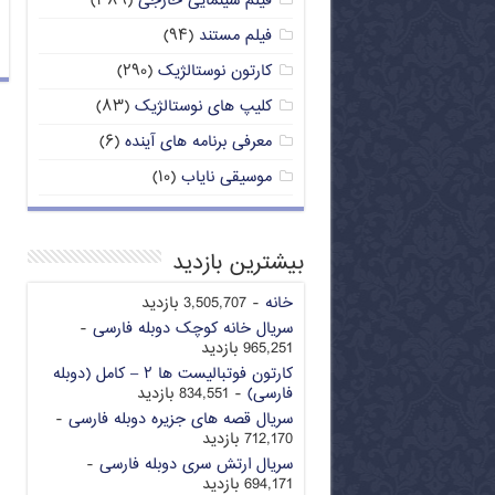
فیلم سینمایی خارجی
(۳۸۹)
فیلم مستند
(۹۴)
کارتون نوستالژیک
(۲۹۰)
کلیپ های نوستالژیک
(۸۳)
معرفی برنامه های آینده
(۶)
موسیقی نایاب
(۱۰)
بیشترین بازدید
خانه
- 3,505,707 بازدید
سریال خانه کوچک دوبله فارسی
-
965,251 بازدید
کارتون فوتبالیست ها ۲ – کامل (دوبله
فارسی)
- 834,551 بازدید
سریال قصه های جزیره دوبله فارسی
-
712,170 بازدید
سریال ارتش سری دوبله فارسی
-
694,171 بازدید