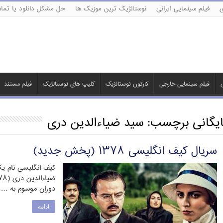
ی
فیلم سینمایی ایرانی
نوستالژیک ترین موزیک ها
حل مشکل دانلود یا تماش
ی
فیلم سینمایی خارجی
کارتون نوستالژیک
کلیپ های نوستالژیک
فیلم مستند
ایگانی برچسب:
سید ضیاءالدین دری
سریال کیف انگلیسی ۱۳۷۸ (پخش جدید)
کیف انگلیسی نام ی
دوران موسوم به …
ادامه