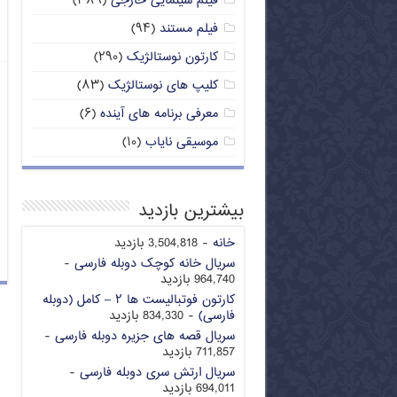
فیلم سینمایی خارجی
(۳۸۹)
فیلم مستند
(۹۴)
کارتون نوستالژیک
(۲۹۰)
کلیپ های نوستالژیک
(۸۳)
معرفی برنامه های آینده
(۶)
موسیقی نایاب
(۱۰)
بیشترین بازدید
خانه
- 3,504,818 بازدید
سریال خانه کوچک دوبله فارسی
-
964,740 بازدید
کارتون فوتبالیست ها ۲ – کامل (دوبله
فارسی)
- 834,330 بازدید
سریال قصه های جزیره دوبله فارسی
-
711,857 بازدید
سریال ارتش سری دوبله فارسی
-
694,011 بازدید