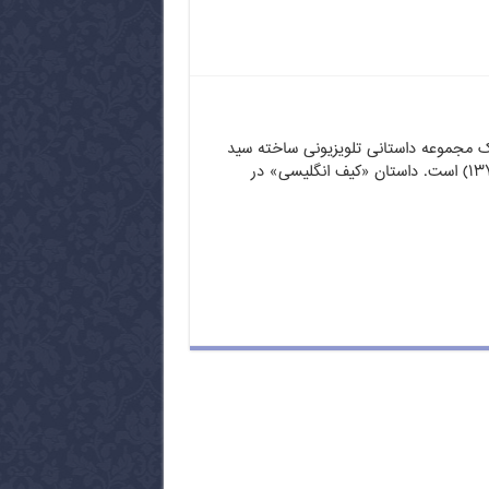
ک مجموعه داستانی تلویزیونی ساخته سید
ضیاءالدین دری (۱۳۷۸) است. داستان «کیف انگلیسی» در