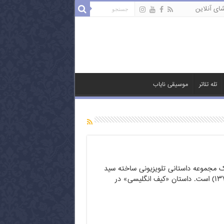
ای آنلاین
تله تئاتر
موسیقی نایاب
ک مجموعه داستانی تلویزیونی ساخته سید
ضیاءالدین دری (۱۳۷۸) است. داستان «کیف انگلیسی» در