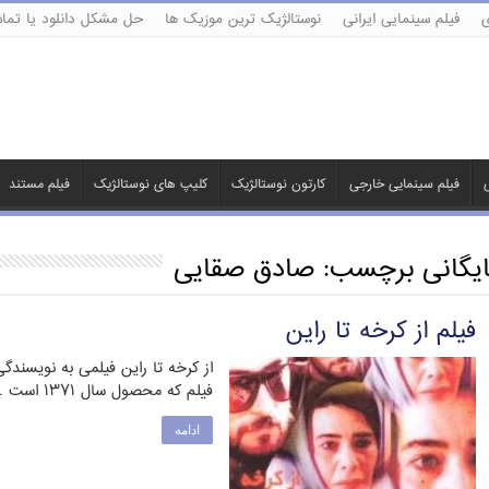
ی
فیلم سینمایی ایرانی
نوستالژیک ترین موزیک ها
حل مشکل دانلود یا تماش
ی
فیلم سینمایی خارجی
کارتون نوستالژیک
کلیپ های نوستالژیک
فیلم مستند
ایگانی برچسب:
صادق صقایی
فیلم از کرخه تا راین
از کرخه تا راین فیلمی به نویسندگی
فیلم که محصول سال ۱۳۷۱ است …
ادامه