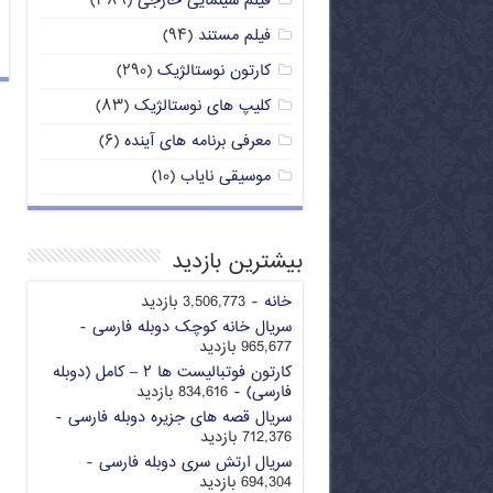
فیلم سینمایی خارجی
(۳۸۹)
فیلم مستند
(۹۴)
کارتون نوستالژیک
(۲۹۰)
کلیپ های نوستالژیک
(۸۳)
معرفی برنامه های آینده
(۶)
موسیقی نایاب
(۱۰)
بیشترین بازدید
خانه
- 3,506,773 بازدید
سریال خانه کوچک دوبله فارسی
-
965,677 بازدید
کارتون فوتبالیست ها ۲ – کامل (دوبله
فارسی)
- 834,616 بازدید
سریال قصه های جزیره دوبله فارسی
-
712,376 بازدید
سریال ارتش سری دوبله فارسی
-
694,304 بازدید