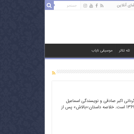
ای آنلاین
تله تئاتر
موسیقی نایاب
گردانی اکبر صادقی و نویسندگی اسماعیل
هادی ساختهٔ سال ۱۳۶۲ است. خلاصه داستان:«بالاش» پس از