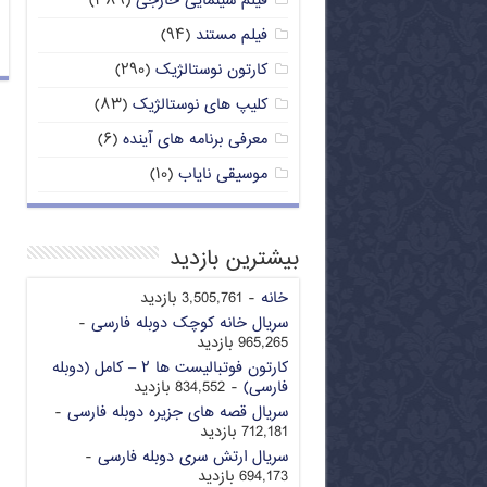
فیلم سینمایی خارجی
(۳۸۹)
فیلم مستند
(۹۴)
کارتون نوستالژیک
(۲۹۰)
کلیپ های نوستالژیک
(۸۳)
معرفی برنامه های آینده
(۶)
موسیقی نایاب
(۱۰)
بیشترین بازدید
خانه
- 3,505,761 بازدید
سریال خانه کوچک دوبله فارسی
-
965,265 بازدید
کارتون فوتبالیست ها ۲ – کامل (دوبله
فارسی)
- 834,552 بازدید
سریال قصه های جزیره دوبله فارسی
-
712,181 بازدید
سریال ارتش سری دوبله فارسی
-
694,173 بازدید