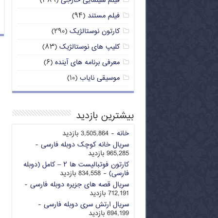
فیلم سینمایی خارجی
(۳۸۹)
فیلم مستند
(۹۴)
کارتون نوستالژیک
(۲۹۰)
کلیپ های نوستالژیک
(۸۳)
معرفی برنامه های آینده
(۶)
موسیقی نایاب
(۱۰)
بیشترین بازدید
خانه
- 3,505,864 بازدید
سریال خانه کوچک دوبله فارسی
-
965,285 بازدید
کارتون فوتبالیست ها ۲ – کامل (دوبله
فارسی)
- 834,558 بازدید
سریال قصه های جزیره دوبله فارسی
-
712,191 بازدید
سریال ارتش سری دوبله فارسی
-
694,199 بازدید