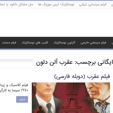
ی
فیلم سینمایی ایرانی
نوستالژیک ترین موزیک ها
حل مشکل دانلود یا تماش
ی
فیلم سینمایی خارجی
کارتون نوستالژیک
کلیپ های نوستالژیک
فیلم مستند
ایگانی برچسب:
عقرب آلن دلون
فیلم عقرب (دوبله فارسی)
فیلم کلاسیک و زیب
۱۹۷۰ سینما به کارگردانی مایکل وینر تولید آمریکا است. مأمور …
ادامه