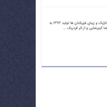
تله تئاتر بسیار نوستالژیک و زیبای فیزیکدان ها تولید ۱۳۷۲ به
رضا کرم‌رضایی و از اثر فردریک …