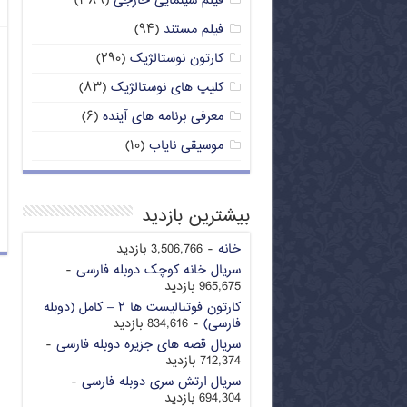
فیلم سینمایی خارجی
(۳۸۹)
فیلم مستند
(۹۴)
کارتون نوستالژیک
(۲۹۰)
کلیپ های نوستالژیک
(۸۳)
معرفی برنامه های آینده
(۶)
موسیقی نایاب
(۱۰)
بیشترین بازدید
خانه
- 3,506,766 بازدید
سریال خانه کوچک دوبله فارسی
-
965,675 بازدید
کارتون فوتبالیست ها ۲ – کامل (دوبله
فارسی)
- 834,616 بازدید
سریال قصه های جزیره دوبله فارسی
-
712,374 بازدید
سریال ارتش سری دوبله فارسی
-
694,304 بازدید