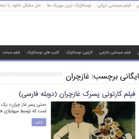
ی
فیلم سینمایی ایرانی
نوستالژیک ترین موزیک ها
حل مشکل دانلود یا تماش
ی
فیلم سینمایی خارجی
کارتون نوستالژیک
کلیپ های نوستالژیک
فیلم مستند
ایگانی برچسب:
غازچران
فیلم کارتونی پسرک غازچران (دوبله فارسی)
«متی پسر غاز چران» یک ش
است که توسط میهایلای فازکاس (۱۷۶۶-۱۸۲۸
ادامه