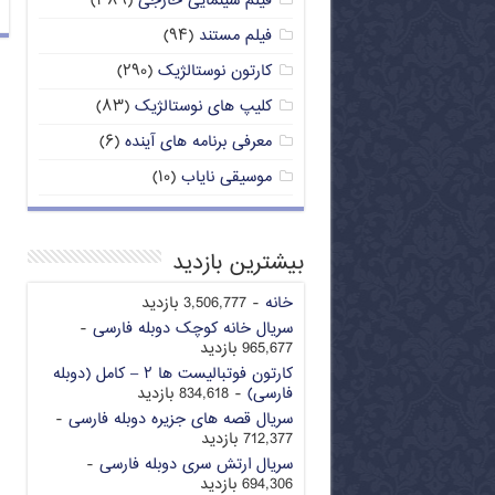
فیلم سینمایی خارجی
(۳۸۹)
فیلم مستند
(۹۴)
کارتون نوستالژیک
(۲۹۰)
کلیپ های نوستالژیک
(۸۳)
معرفی برنامه های آینده
(۶)
موسیقی نایاب
(۱۰)
بیشترین بازدید
خانه
- 3,506,777 بازدید
سریال خانه کوچک دوبله فارسی
-
965,677 بازدید
کارتون فوتبالیست ها ۲ – کامل (دوبله
فارسی)
- 834,618 بازدید
سریال قصه های جزیره دوبله فارسی
-
712,377 بازدید
سریال ارتش سری دوبله فارسی
-
694,306 بازدید