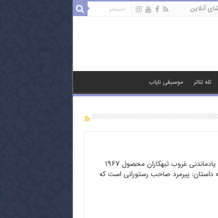
ای آنلاین
تله تئاتر
موسیقی نایاب
فیلم بسیار زیبا و به یادماندنی غروب تبهکاران محصول ۱۹۶۷
 داستان: پیرمرد صاحب رستورانی است که