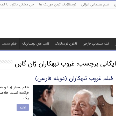
ی
فیلم سینمایی ایرانی
نوستالژیک ترین موزیک ها
حل مشکل دانلود یا تماش
ی
فیلم سینمایی خارجی
کارتون نوستالژیک
کلیپ های نوستالژیک
فیلم مستند
ایگانی برچسب:
غروب تبهکاران ژان گابن
فیلم غروب تبهکاران (دوبله فارسی)
فرانسه است. خلاصه
یک …
ادامه