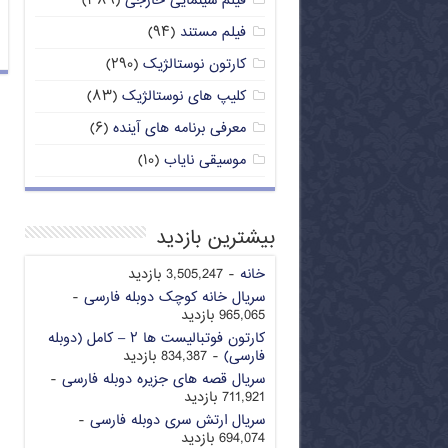
فیلم سینمایی خارجی
(۳۸۹)
فیلم مستند
(۹۴)
کارتون نوستالژیک
(۲۹۰)
کلیپ های نوستالژیک
(۸۳)
معرفی برنامه های آینده
(۶)
موسیقی نایاب
(۱۰)
بیشترین بازدید
خانه
- 3,505,247 بازدید
سریال خانه کوچک دوبله فارسی
-
965,065 بازدید
کارتون فوتبالیست ها ۲ – کامل (دوبله
فارسی)
- 834,387 بازدید
سریال قصه های جزیره دوبله فارسی
-
711,921 بازدید
سریال ارتش سری دوبله فارسی
-
694,074 بازدید