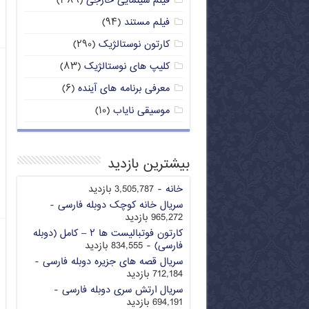
فیلم سینمایی خارجی
(۳۸۹)
فیلم مستند
(۹۴)
کارتون نوستالژیک
(۲۹۰)
کلیپ های نوستالژیک
(۸۳)
معرفی برنامه های آینده
(۶)
موسیقی نایاب
(۱۰)
بیشترین بازدید
خانه
- 3,505,787 بازدید
سریال خانه کوچک دوبله فارسی
-
965,272 بازدید
کارتون فوتبالیست ها ۲ – کامل (دوبله
فارسی)
- 834,555 بازدید
سریال قصه های جزیره دوبله فارسی
-
712,184 بازدید
سریال ارتش سری دوبله فارسی
-
694,191 بازدید