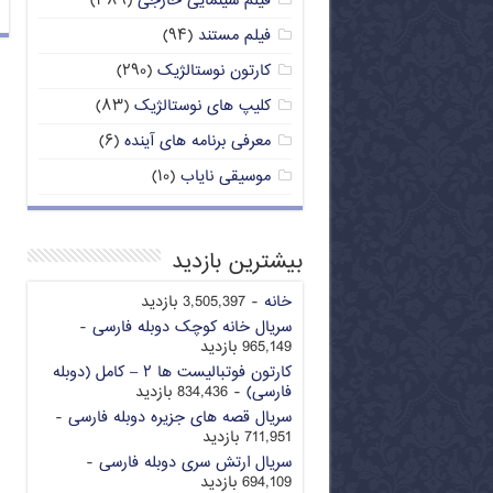
فیلم سینمایی خارجی
(۳۸۹)
فیلم مستند
(۹۴)
کارتون نوستالژیک
(۲۹۰)
کلیپ های نوستالژیک
(۸۳)
معرفی برنامه های آینده
(۶)
موسیقی نایاب
(۱۰)
بیشترین بازدید
خانه
- 3,505,397 بازدید
سریال خانه کوچک دوبله فارسی
-
965,149 بازدید
کارتون فوتبالیست ها ۲ – کامل (دوبله
فارسی)
- 834,436 بازدید
سریال قصه های جزیره دوبله فارسی
-
711,951 بازدید
سریال ارتش سری دوبله فارسی
-
694,109 بازدید