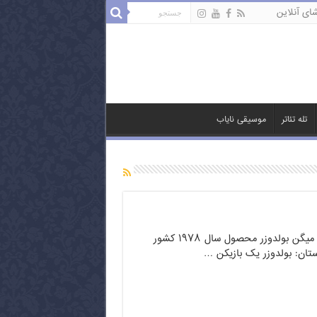
ای آنلاین
تله تئاتر
موسیقی نایاب
فیلم کمدی و زیبای به من میگن بولدوزر محصول سال ۱۹۷۸ کشور
تان: بولدوزر یک بازیکن …