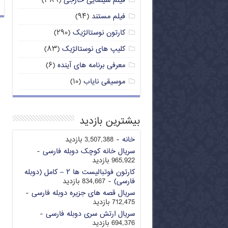
فیلم سینمایی خارجی
(۳۸۹)
فیلم مستند
(۹۴)
کارتون نوستالژیک
(۲۹۰)
کلیپ های نوستالژیک
(۸۳)
معرفی برنامه های آینده
(۶)
موسیقی نایاب
(۱۰)
بیشترین بازدید
خانه
- 3,507,388 بازدید
سریال خانه کوچک دوبله فارسی
-
965,922 بازدید
کارتون فوتبالیست ها ۲ – کامل (دوبله
فارسی)
- 834,667 بازدید
سریال قصه های جزیره دوبله فارسی
-
712,475 بازدید
سریال ارتش سری دوبله فارسی
-
694,376 بازدید