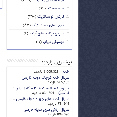
فیلم سینمایی خارجی
(۳۸۹)
فیلم مستند
(۹۴)
کارتون نوستالژیک
(۲۹۰)
کلیپ های نوستالژیک
(۸۳)
معرفی برنامه های آینده
(۶)
موسیقی نایاب
(۱۰)
بیشترین بازدید
خانه
- 3,505,321 بازدید
سریال خانه کوچک دوبله فارسی
-
965,103 بازدید
کارتون فوتبالیست ها ۲ – کامل (دوبله
فارسی)
- 834,394 بازدید
سریال قصه های جزیره دوبله فارسی
-
711,944 بازدید
سریال ارتش سری دوبله فارسی
-
694,098 بازدید