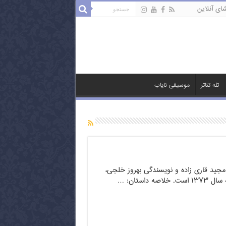
ای آنلاین
تله تئاتر
موسیقی نایاب
ی مجید قاری زاده و نویسندگی بهروز خلجی،
 داستان: …