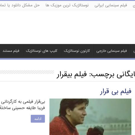
ی
فیلم سینمایی ایرانی
نوستالژیک ترین موزیک ها
حل مشکل دانلود یا تماش
ی
فیلم سینمایی خارجی
کارتون نوستالژیک
کلیپ های نوستالژیک
فیلم مستند
ایگانی برچسب:
فیلم بیقرار
فیلم بی قرار
بی‌قرار فیلمی به کارگردان
فریبا طایفه حسینی ساختهٔ سال ۱۳۷۳ است. خلاصه
ادامه