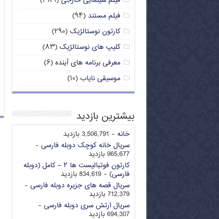
فیلم سینمایی خارجی
(۳۸۹)
فیلم مستند
(۹۴)
کارتون نوستالژیک
(۲۹۰)
کلیپ های نوستالژیک
(۸۳)
معرفی برنامه های آینده
(۶)
موسیقی نایاب
(۱۰)
بیشترین بازدید
خانه
- 3,506,791 بازدید
سریال خانه کوچک دوبله فارسی
-
965,677 بازدید
کارتون فوتبالیست ها ۲ – کامل (دوبله
فارسی)
- 834,619 بازدید
سریال قصه های جزیره دوبله فارسی
-
712,379 بازدید
سریال ارتش سری دوبله فارسی
-
694,307 بازدید