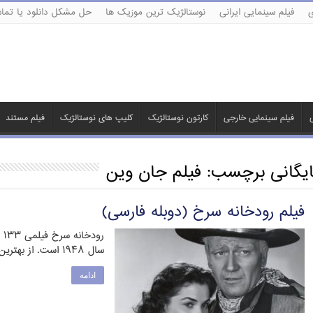
ی
فیلم سینمایی ایرانی
نوستالژیک ترین موزیک ها
حل مشکل دانلود یا تماش
ی
فیلم سینمایی خارجی
کارتون نوستالژیک
کلیپ های نوستالژیک
فیلم مستند
ایگانی برچسب:
فیلم جان وین
فیلم رودخانه سرخ (دوبله فارسی)
رو
سال ۱۹۴۸ است. از بهترین وسترن‏هاى تاریخ سینما. کلیفت در …
ادامه