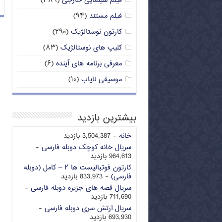
فیلم سینمایی خارجی
(۳۸۹)
فیلم مستند
(۹۴)
کارتون نوستالژیک
(۲۹۰)
کلیپ های نوستالژیک
(۸۳)
معرفی برنامه های آینده
(۶)
موسیقی نایاب
(۱۰)
بیشترین بازدید
خانه
- 3,504,387 بازدید
سریال خانه کوچک دوبله فارسی
-
964,613 بازدید
کارتون فوتبالیست ها ۲ – کامل (دوبله
فارسی)
- 833,973 بازدید
سریال قصه های جزیره دوبله فارسی
-
711,690 بازدید
سریال ارتش سری دوبله فارسی
-
693,930 بازدید