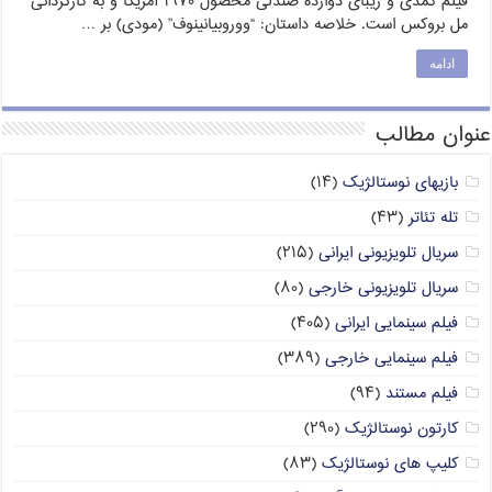
فیلم کمدی و زیبای دوازده صندلی محصول ۱۹۷۰ آمریکا و به کارگردانی
مل بروکس است. خلاصه داستان: “ووروبیانینوف” (مودی) بر …
ادامه
عنوان مطالب
بازیهای نوستالژیک
(۱۴)
تله تئاتر
(۴۳)
سریال تلویزیونی ایرانی
(۲۱۵)
سریال تلویزیونی خارجی
(۸۰)
فیلم سینمایی ایرانی
(۴۰۵)
فیلم سینمایی خارجی
(۳۸۹)
فیلم مستند
(۹۴)
کارتون نوستالژیک
(۲۹۰)
کلیپ های نوستالژیک
(۸۳)