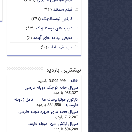
فیلم سینمایی خارجی
(۳۸۹)
فیلم مستند
(۹۴)
کارتون نوستالژیک
(۲۹۰)
کلیپ های نوستالژیک
(۸۳)
معرفی برنامه های آینده
(۶)
موسیقی نایاب
(۱۰)
بیشترین بازدید
خانه
- 3,505,999 بازدید
سریال خانه کوچک دوبله فارسی
-
965,327 بازدید
کارتون فوتبالیست ها ۲ – کامل (دوبله
فارسی)
- 834,559 بازدید
سریال قصه های جزیره دوبله فارسی
-
712,207 بازدید
سریال ارتش سری دوبله فارسی
-
694,209 بازدید