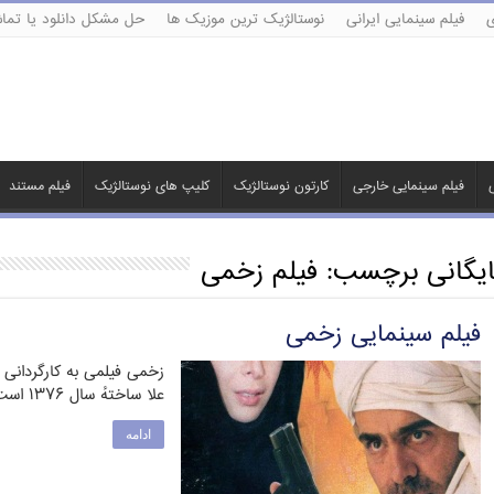
ی
فیلم سینمایی ایرانی
نوستالژیک ترین موزیک ها
حل مشکل دانلود یا تماش
ی
فیلم سینمایی خارجی
کارتون نوستالژیک
کلیپ های نوستالژیک
فیلم مستند
ایگانی برچسب:
فیلم زخمی
فیلم سینمایی زخمی
زخمی فیلمی به کارگردانی
علا ساختهٔ سال ۱۳۷۶ است. خلاصه داستان: مردی به نام …
ادامه