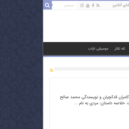
ای آنلاین
تله تئاتر
موسیقی نایاب
 کامران قدکچیان و نویسندگی محمد صالح