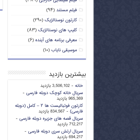
فیلم سینمایی خارجی
(۳۸۹)
فیلم مستند
(۹۴)
کارتون نوستالژیک
(۲۹۰)
کلیپ های نوستالژیک
(۸۳)
معرفی برنامه های آینده
(۶)
موسیقی نایاب
(۱۰)
بیشترین بازدید
خانه
- 3,506,102 بازدید
سریال خانه کوچک دوبله فارسی
-
965,369 بازدید
کارتون فوتبالیست ها ۲ – کامل (دوبله
فارسی)
- 834,567 بازدید
سریال قصه های جزیره دوبله فارسی
-
712,217 بازدید
سریال ارتش سری دوبله فارسی
-
694,217 بازدید