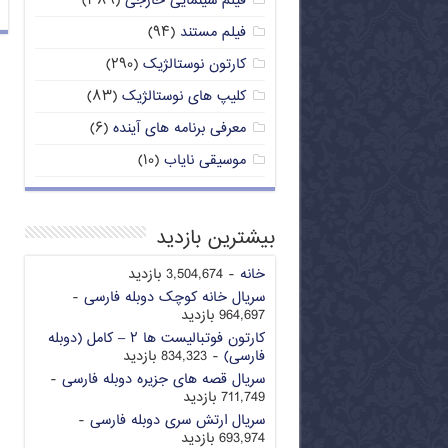
فیلم سینمایی خارجی
(۳۸۹)
فیلم مستند
(۹۴)
کارتون نوستالژیک
(۲۹۰)
کلیپ های نوستالژیک
(۸۳)
معرفی برنامه های آینده
(۶)
موسیقی نایاب
(۱۰)
بیشترین بازدید
خانه
- 3,504,674 بازدید
سریال خانه کوچک دوبله فارسی
-
964,697 بازدید
کارتون فوتبالیست ها ۲ – کامل (دوبله
فارسی)
- 834,323 بازدید
سریال قصه های جزیره دوبله فارسی
-
711,749 بازدید
سریال ارتش سری دوبله فارسی
-
693,974 بازدید