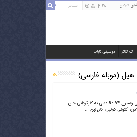
ای آنلاین
تله تئاتر
موسیقی نایاب
 هیل (دوبله فارسی)
آخرین قطار گان هیل فیلمی وسترن ۹۴ دقیقه‌ای به کارگردانی جان
اس، آنتونی کوئین، کارولین …