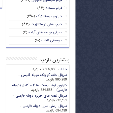
فیلم سینمایی خارجی
(۳۸۹)
فیلم مستند
(۹۴)
کارتون نوستالژیک
(۲۹۰)
کلیپ های نوستالژیک
(۸۳)
معرفی برنامه های آینده
(۶)
موسیقی نایاب
(۱۰)
بیشترین بازدید
خانه
- 3,505,880 بازدید
سریال خانه کوچک دوبله فارسی
-
965,289 بازدید
کارتون فوتبالیست ها ۲ – کامل (دوبله
فارسی)
- 834,558 بازدید
سریال قصه های جزیره دوبله فارسی
-
712,191 بازدید
سریال ارتش سری دوبله فارسی
-
694,199 بازدید