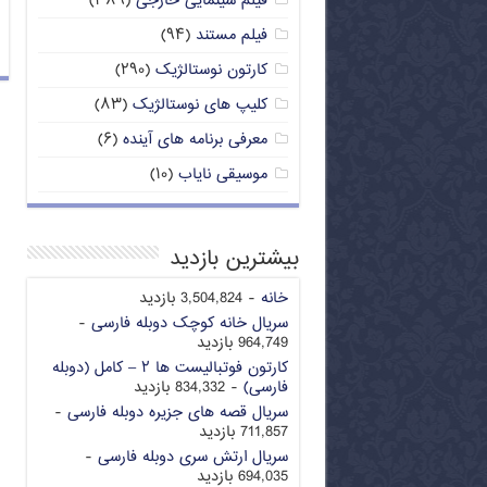
فیلم سینمایی خارجی
(۳۸۹)
فیلم مستند
(۹۴)
کارتون نوستالژیک
(۲۹۰)
کلیپ های نوستالژیک
(۸۳)
معرفی برنامه های آینده
(۶)
موسیقی نایاب
(۱۰)
بیشترین بازدید
خانه
- 3,504,824 بازدید
سریال خانه کوچک دوبله فارسی
-
964,749 بازدید
کارتون فوتبالیست ها ۲ – کامل (دوبله
فارسی)
- 834,332 بازدید
سریال قصه های جزیره دوبله فارسی
-
711,857 بازدید
سریال ارتش سری دوبله فارسی
-
694,035 بازدید