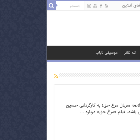
ای آنلاین
تله تئاتر
موسیقی نایاب
اصه سریال مرغ حق) به کارگردانی حسین