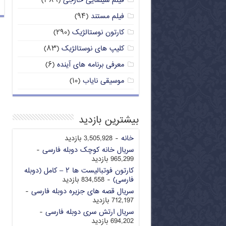
فیلم سینمایی خارجی
(۳۸۹)
فیلم مستند
(۹۴)
کارتون نوستالژیک
(۲۹۰)
کلیپ های نوستالژیک
(۸۳)
معرفی برنامه های آینده
(۶)
موسیقی نایاب
(۱۰)
بیشترین بازدید
خانه
- 3,505,928 بازدید
سریال خانه کوچک دوبله فارسی
-
965,299 بازدید
کارتون فوتبالیست ها ۲ – کامل (دوبله
فارسی)
- 834,558 بازدید
سریال قصه های جزیره دوبله فارسی
-
712,197 بازدید
سریال ارتش سری دوبله فارسی
-
694,202 بازدید