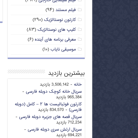
فیلم سینمایی خارجی
(۳۸۹)
فیلم مستند
(۹۴)
کارتون نوستالژیک
(۲۹۰)
کلیپ های نوستالژیک
(۸۳)
معرفی برنامه های آینده
(۶)
موسیقی نایاب
(۱۰)
بیشترین بازدید
خانه
- 3,506,142 بازدید
سریال خانه کوچک دوبله فارسی
-
965,384 بازدید
کارتون فوتبالیست ها ۲ – کامل (دوبله
فارسی)
- 834,570 بازدید
سریال قصه های جزیره دوبله فارسی
-
712,234 بازدید
سریال ارتش سری دوبله فارسی
-
694,221 بازدید