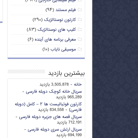
فیلم سینمایی خارجی
(۳۸۹)
فیلم مستند
(۹۴)
کارتون نوستالژیک
(۲۹۰)
کلیپ های نوستالژیک
(۸۳)
معرفی برنامه های آینده
(۶)
موسیقی نایاب
(۱۰)
بیشترین بازدید
خانه
- 3,505,878 بازدید
سریال خانه کوچک دوبله فارسی
-
965,289 بازدید
کارتون فوتبالیست ها ۲ – کامل (دوبله
فارسی)
- 834,558 بازدید
سریال قصه های جزیره دوبله فارسی
-
712,191 بازدید
سریال ارتش سری دوبله فارسی
-
694,199 بازدید