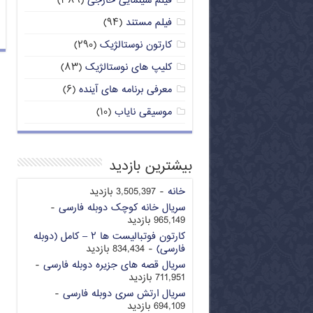
فیلم سینمایی خارجی
(۳۸۹)
فیلم مستند
(۹۴)
کارتون نوستالژیک
(۲۹۰)
کلیپ های نوستالژیک
(۸۳)
معرفی برنامه های آینده
(۶)
موسیقی نایاب
(۱۰)
بیشترین بازدید
خانه
- 3,505,397 بازدید
سریال خانه کوچک دوبله فارسی
-
965,149 بازدید
کارتون فوتبالیست ها ۲ – کامل (دوبله
فارسی)
- 834,434 بازدید
سریال قصه های جزیره دوبله فارسی
-
711,951 بازدید
سریال ارتش سری دوبله فارسی
-
694,109 بازدید