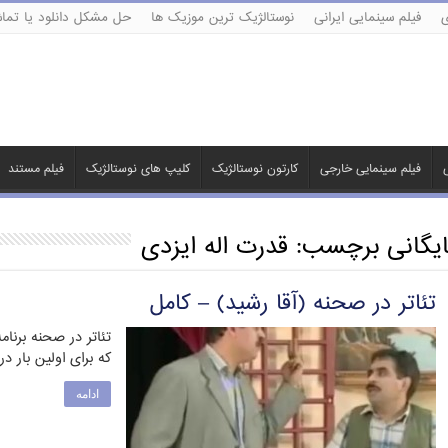
ی
فیلم سینمایی ایرانی
نوستالژیک ترین موزیک ها
حل مشکل دانلود یا تماش
ی
فیلم سینمایی خارجی
کارتون نوستالژیک
کلیپ های نوستالژیک
فیلم مستند
ایگانی برچسب:
قدرت اله ایزدی
تئاتر در صحنه (آقا رشید) – کامل
تئاتر در صحنه برنا
که برای اولین بار 
ادامه