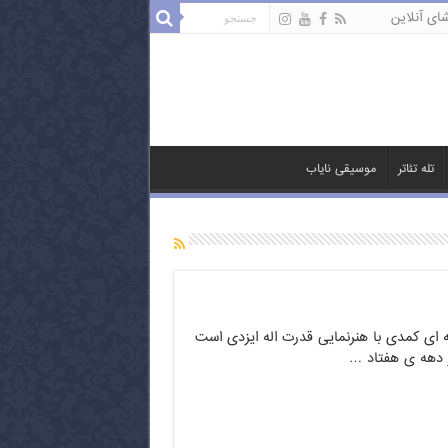
ای آنلاین
تله تئاتر
موسیقی نایاب
مه ای کمدی با هنرنمایی قدرت اله ایزدی است
در دهه ی هفتاد …