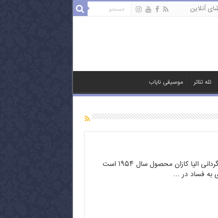
ای آنلاین
تله تئاتر
موسیقی نایاب
در بارانداز نام فیلمی به کارگردانی الیا کازان محصول سال ۱۹۵۴ است
ی به فساد در …