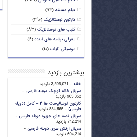
فیلم سینمایی خارجی
(۳۸۹)
فیلم مستند
(۹۴)
کارتون نوستالژیک
(۲۹۰)
کلیپ های نوستالژیک
(۸۳)
معرفی برنامه های آینده
(۶)
موسیقی نایاب
(۱۰)
بیشترین بازدید
خانه
- 3,506,071 بازدید
سریال خانه کوچک دوبله فارسی
-
965,352 بازدید
کارتون فوتبالیست ها ۲ – کامل (دوبله
فارسی)
- 834,565 بازدید
سریال قصه های جزیره دوبله فارسی
-
712,214 بازدید
سریال ارتش سری دوبله فارسی
-
694,214 بازدید