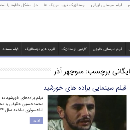
ی
فیلم سینمایی ایرانی
نوستالژیک ترین موزیک ها
حل مشکل دانلود یا تماش
ی
فیلم سینمایی خارجی
کارتون نوستالژیک
کلیپ های نوستالژیک
فیلم مستند
ایگانی برچسب:
منوچهر آذر
فیلم سینمایی براده های خورشید
فیلم براده‌های خورشید ب
محمدحسین حقیقی و محمدع
شاهسواری ساخته سال ۱۳۷۴ …
ادامه