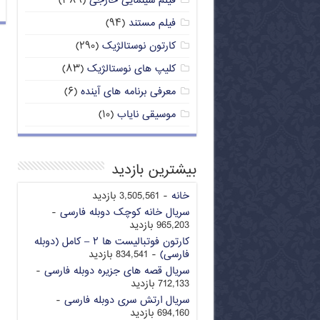
فیلم سینمایی خارجی
(۳۸۹)
فیلم مستند
(۹۴)
کارتون نوستالژیک
(۲۹۰)
کلیپ های نوستالژیک
(۸۳)
معرفی برنامه های آینده
(۶)
موسیقی نایاب
(۱۰)
بیشترین بازدید
خانه
- 3,505,561 بازدید
سریال خانه کوچک دوبله فارسی
-
965,203 بازدید
کارتون فوتبالیست ها ۲ – کامل (دوبله
فارسی)
- 834,541 بازدید
سریال قصه های جزیره دوبله فارسی
-
712,133 بازدید
سریال ارتش سری دوبله فارسی
-
694,160 بازدید