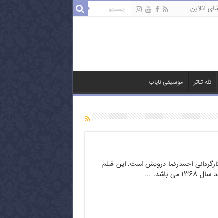
ای آنلاین
تله تئاتر
موسیقی نایاب
 کارگردانی احمدرضا درویش است. این فیلم
ی باشد. …