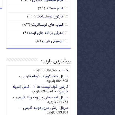
فیلم سینمایی خارجی
(۳۸۹)
فیلم مستند
(۹۴)
کارتون نوستالژیک
(۲۹۰)
کلیپ های نوستالژیک
(۸۳)
معرفی برنامه های آینده
(۶)
موسیقی نایاب
(۱۰)
بیشترین بازدید
خانه
- 3,504,692 بازدید
سریال خانه کوچک دوبله فارسی
-
964,698 بازدید
کارتون فوتبالیست ها ۲ – کامل (دوبله
فارسی)
- 834,324 بازدید
سریال قصه های جزیره دوبله فارسی
-
711,761 بازدید
سریال ارتش سری دوبله فارسی
-
693,981 بازدید