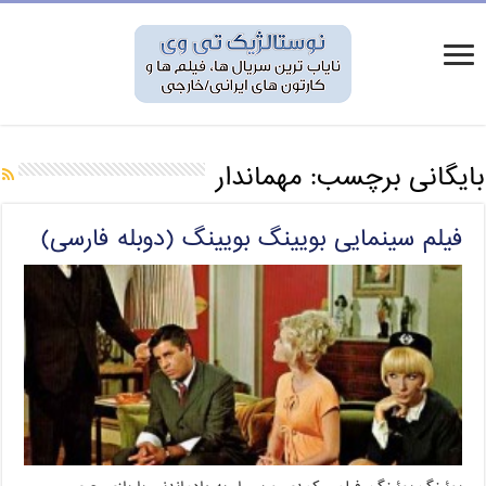
بایگانی برچسب:
مهماندار
فیلم سینمایی بویینگ بویینگ (دوبله فارسی)