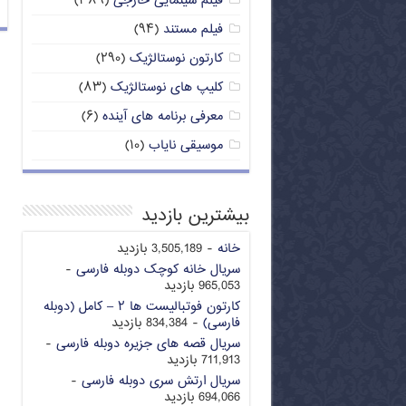
فیلم سینمایی خارجی
(۳۸۹)
فیلم مستند
(۹۴)
کارتون نوستالژیک
(۲۹۰)
کلیپ های نوستالژیک
(۸۳)
معرفی برنامه های آینده
(۶)
موسیقی نایاب
(۱۰)
بیشترین بازدید
خانه
- 3,505,189 بازدید
سریال خانه کوچک دوبله فارسی
-
965,053 بازدید
کارتون فوتبالیست ها ۲ – کامل (دوبله
فارسی)
- 834,384 بازدید
سریال قصه های جزیره دوبله فارسی
-
711,913 بازدید
سریال ارتش سری دوبله فارسی
-
694,066 بازدید