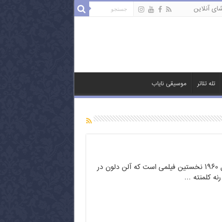
ای آنلاین
تله تئاتر
موسیقی نایاب
زیر آفتاب سوزان» محصول ۱۹۶۰ نخستین فیلمی است که آلن دلون در
رنه کلمنته …