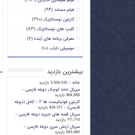
فیلم سینمایی خارجی
(۳۸۹)
فیلم مستند
(۹۴)
کارتون نوستالژیک
(۲۹۰)
کلیپ های نوستالژیک
(۸۳)
معرفی برنامه های آینده
(۶)
موسیقی نایاب
(۱۰)
بیشترین بازدید
خانه
- 3,504,510 بازدید
سریال خانه کوچک دوبله فارسی
-
964,656 بازدید
کارتون فوتبالیست ها ۲ – کامل (دوبله
فارسی)
- 834,311 بازدید
سریال قصه های جزیره دوبله فارسی
-
711,710 بازدید
سریال ارتش سری دوبله فارسی
-
693,960 بازدید