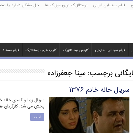
ی
فیلم سینمایی ایرانی
نوستالژیک ترین موزیک ها
حل مشکل دانلود یا تماش
ی
فیلم سینمایی خارجی
کارتون نوستالژیک
کلیپ های نوستالژیک
فیلم مستند
ایگانی برچسب:
مینا جعفرزاده
سریال خاله خانم ۱۳۷۶
پخش می شد. کارگردان ه
ادامه