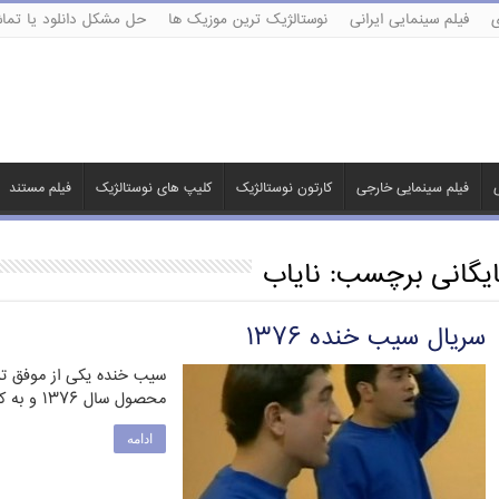
ی
فیلم سینمایی ایرانی
نوستالژیک ترین موزیک ها
حل مشکل دانلود یا تماش
ی
فیلم سینمایی خارجی
کارتون نوستالژیک
کلیپ های نوستالژیک
فیلم مستند
ایگانی برچسب:
نایاب
سریال سیب خنده ۱۳۷۶
سیب خنده یکی از موفق ت
محصول سال ۱۳۷۶ و به کارگردانی رضا عطاران …
ادامه