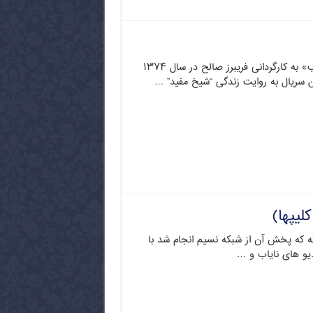
سریال «خورشید شب» به کارگردانی فریبرز صالح در سال ۱۳۷۴
ن سریال به روایت زندگی “شیخ مفید” …
لیپها)
که که پخش آن از شبکه نسیم انجام شد با
و های نایاب و …