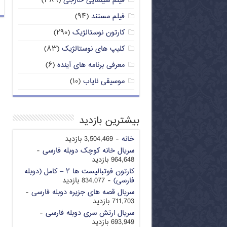
فیلم سینمایی خارجی
(۳۸۹)
فیلم مستند
(۹۴)
کارتون نوستالژیک
(۲۹۰)
کلیپ های نوستالژیک
(۸۳)
معرفی برنامه های آینده
(۶)
موسیقی نایاب
(۱۰)
بیشترین بازدید
خانه
- 3,504,469 بازدید
سریال خانه کوچک دوبله فارسی
-
964,648 بازدید
کارتون فوتبالیست ها ۲ – کامل (دوبله
فارسی)
- 834,077 بازدید
سریال قصه های جزیره دوبله فارسی
-
711,703 بازدید
سریال ارتش سری دوبله فارسی
-
693,949 بازدید