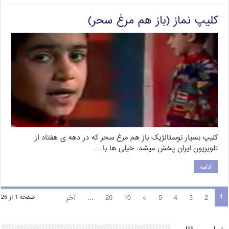
کلیپ نماز (باز هم مرغ سحر)
کلیپ بسیار نوستالژیک باز هم مرغ سحر که در دهه ی هفتاد از
تلویزیون ایران پخش میشد. خیلی ها با …
ادامه
1
2
3
4
5
»
10
20
...
آخر
صفحه 1 از 25