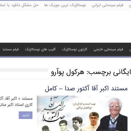
ی
فیلم سینمایی ایرانی
نوستالژیک ترین موزیک ها
حل مشکل دانلود یا تماش
ی
فیلم سینمایی خارجی
کارتون نوستالژیک
کلیپ های نوستالژیک
فیلم مستند
ایگانی برچسب:
هرکول پوآرو
مستند اکبر آقا آکتور صدا – کامل
مستند « اکبر آقا، آ
کاری استاد اکبر منا
ادامه