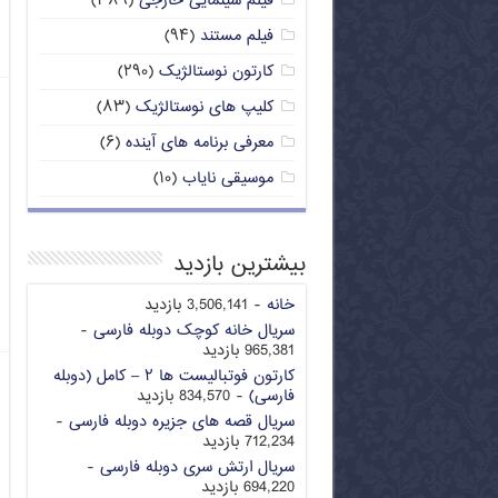
فیلم سینمایی خارجی
(۳۸۹)
فیلم مستند
(۹۴)
کارتون نوستالژیک
(۲۹۰)
کلیپ های نوستالژیک
(۸۳)
معرفی برنامه های آینده
(۶)
موسیقی نایاب
(۱۰)
بیشترین بازدید
خانه
- 3,506,141 بازدید
سریال خانه کوچک دوبله فارسی
-
965,381 بازدید
کارتون فوتبالیست ها ۲ – کامل (دوبله
فارسی)
- 834,570 بازدید
سریال قصه های جزیره دوبله فارسی
-
712,234 بازدید
سریال ارتش سری دوبله فارسی
-
694,220 بازدید