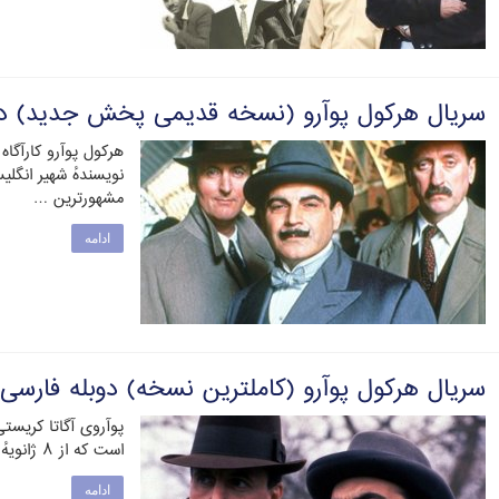
سریال هرکول پوآرو (نسخه قدیمی پخش جدید) دو
هرکول پوآرو کارآگا
نویسندهٔ شهیر انگلی
مشهورترین …
ادامه
سریال هرکول پوآرو (کاملترین نسخه) دوبله فارسی
پوآروی آگاتا کریستی
است که از ۸ ژانویهٔ ۱۹۸۹ تا ۱۳ نوامبر ۲۰۱۳ به مدت …
ادامه