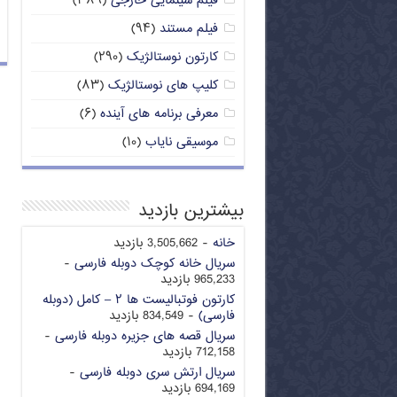
فیلم سینمایی خارجی
(۳۸۹)
فیلم مستند
(۹۴)
کارتون نوستالژیک
(۲۹۰)
کلیپ های نوستالژیک
(۸۳)
معرفی برنامه های آینده
(۶)
موسیقی نایاب
(۱۰)
بیشترین بازدید
خانه
- 3,505,662 بازدید
سریال خانه کوچک دوبله فارسی
-
965,233 بازدید
کارتون فوتبالیست ها ۲ – کامل (دوبله
فارسی)
- 834,549 بازدید
سریال قصه های جزیره دوبله فارسی
-
712,158 بازدید
سریال ارتش سری دوبله فارسی
-
694,169 بازدید