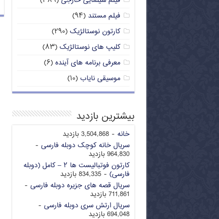
فیلم سینمایی خارجی
(۳۸۹)
فیلم مستند
(۹۴)
کارتون نوستالژیک
(۲۹۰)
کلیپ های نوستالژیک
(۸۳)
معرفی برنامه های آینده
(۶)
موسیقی نایاب
(۱۰)
بیشترین بازدید
خانه
- 3,504,868 بازدید
سریال خانه کوچک دوبله فارسی
-
964,830 بازدید
کارتون فوتبالیست ها ۲ – کامل (دوبله
فارسی)
- 834,335 بازدید
سریال قصه های جزیره دوبله فارسی
-
711,861 بازدید
سریال ارتش سری دوبله فارسی
-
694,048 بازدید