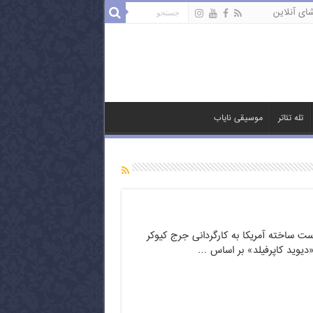
ای آنلاین
تله تئاتر
موسیقی نایاب
است ساخته آمریکا به کارگردانی جرج کیوکر