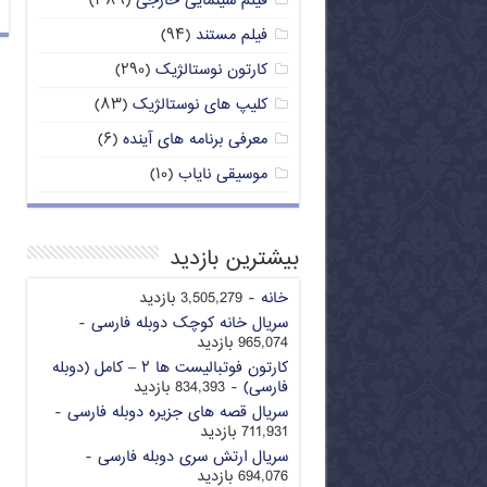
فیلم سینمایی خارجی
(۳۸۹)
فیلم مستند
(۹۴)
کارتون نوستالژیک
(۲۹۰)
کلیپ های نوستالژیک
(۸۳)
معرفی برنامه های آینده
(۶)
موسیقی نایاب
(۱۰)
بیشترین بازدید
خانه
- 3,505,279 بازدید
سریال خانه کوچک دوبله فارسی
-
965,074 بازدید
کارتون فوتبالیست ها ۲ – کامل (دوبله
فارسی)
- 834,393 بازدید
سریال قصه های جزیره دوبله فارسی
-
711,931 بازدید
سریال ارتش سری دوبله فارسی
-
694,076 بازدید