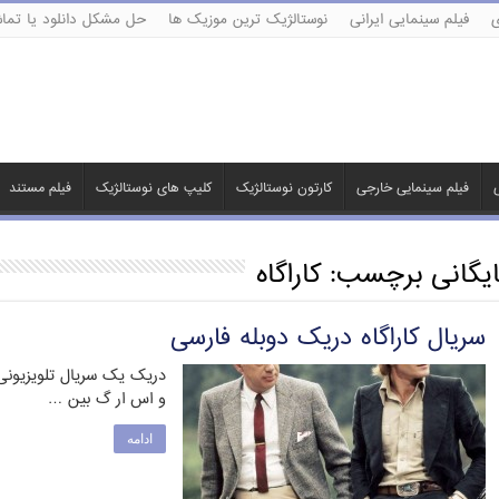
ی
فیلم سینمایی ایرانی
نوستالژیک ترین موزیک ها
حل مشکل دانلود یا تماش
ی
فیلم سینمایی خارجی
کارتون نوستالژیک
کلیپ های نوستالژیک
فیلم مستند
ایگانی برچسب:
کاراگاه
سریال کاراگاه دریک دوبله فارسی
دریک یک سریال تلویزیونی آ
و اس ار گ بین …
ادامه