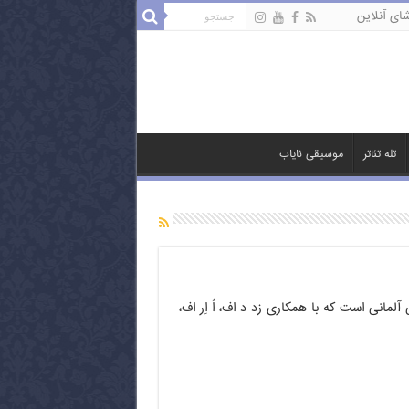
ای آنلاین
تله تئاتر
موسیقی نایاب
لمانی است که با همکاری زد د اف، اُ اِر اف،