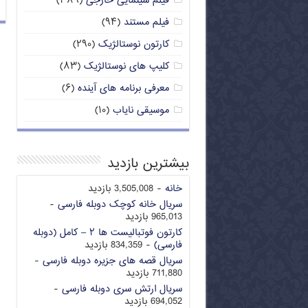
فیلم سینمایی خارجی
(۳۸۹)
فیلم مستند
(۹۴)
کارتون نوستالژیک
(۲۹۰)
کلیپ های نوستالژیک
(۸۳)
معرفی برنامه های آینده
(۶)
موسیقی نایاب
(۱۰)
بیشترین بازدید
خانه
- 3,505,008 بازدید
سریال خانه کوچک دوبله فارسی
-
965,013 بازدید
کارتون فوتبالیست ها ۲ – کامل (دوبله
فارسی)
- 834,359 بازدید
سریال قصه های جزیره دوبله فارسی
-
711,880 بازدید
سریال ارتش سری دوبله فارسی
-
694,052 بازدید